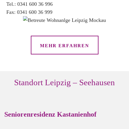
Tel.: 0341 600 36 996
04838
Fax: 0341 600 36 999
Eilenburg
—
Standort
Eilenburg,
MEHR ERFAHREN
Samuelisdamm
Bahnhofstr.
6,
04571
Rötha
Standort Leipzig – Seehausen
—
Standort
Rötha,
Bahnhofstraße
Seniorenresidenz Kastanienhof
Dürerstr.
6a,