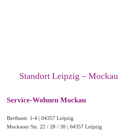
—
Standort
Leipzig,
Berthastraße
Mockauer
Str.
22,
04357
Standort Leipzig – Mockau
Leipzig
—
Standort
Service-Wohnen Mockau
Leipzig,
Mockauer
Berthastr. 1-4 | 04357 Leipzig
Straße
Mockauer Str. 22 / 28 / 30 | 04357 Leipzig
Samuelisdamm
10,