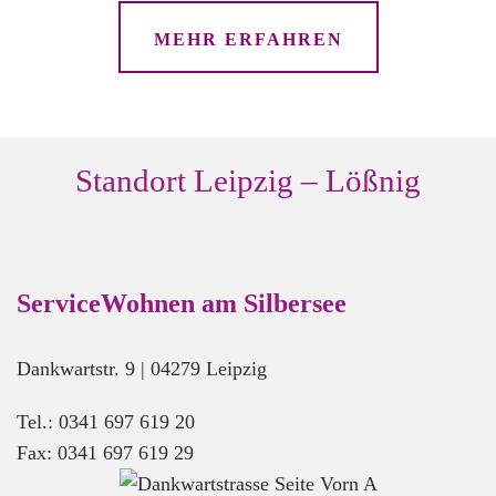
Standort
MEHR ERFAHREN
Lindenau,
Beckerstr.
Dankwartstr.
9,
Standort Leipzig – Lößnig
04279
Leipzig
—
Standort
ServiceWohnen am Silbersee
Lößnig,
Dankwartstr.
9
Dankwartstr. 9 | 04279 Leipzig
Dieskaustr.
Tel.: 0341 697 619 20
68,
Fax: 0341 697 619 29
04229
Leipzig