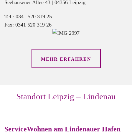
Seehausener Allee 43 | 04356 Leipzig
04571
Rötha
Tel.: 0341 520 319 25
—
Fax: 0341 520 319 26
Standort
Rötha,
Dürerstraße
Leipziger
MEHR ERFAHREN
Str.
2,
04442
Zwenkau
Standort Leipzig – Lindenau
—
Standort
Zwenkau,
Leipziger
ServiceWohnen am Lindenauer Hafen
Straße