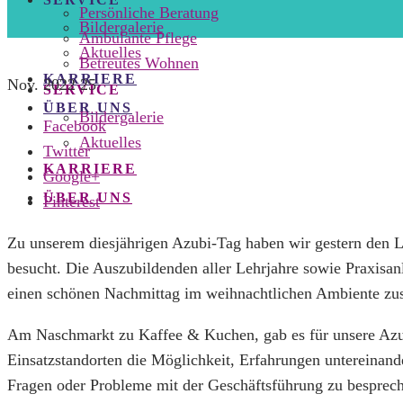
Persönliche Beratung
Bildergalerie
Ambulante Pflege
Aktuelles
Betreutes Wohnen
KARRIERE
Nov.
2022
25
SERVICE
ÜBER UNS
Bildergalerie
Facebook
Aktuelles
Twitter
KARRIERE
Google+
ÜBER UNS
Pinterest
Zu unserem diesjährigen Azubi-Tag haben wir gestern den 
besucht. Die Auszubildenden aller Lehrjahre sowie Praxisan
einen schönen Nachmittag im weihnachtlichen Ambiente zu
Am Naschmarkt zu Kaffee & Kuchen, gab es für unsere Azu
Einsatzstandorten die Möglichkeit, Erfahrungen untereinand
Fragen oder Probleme mit der Geschäftsführung zu besprech