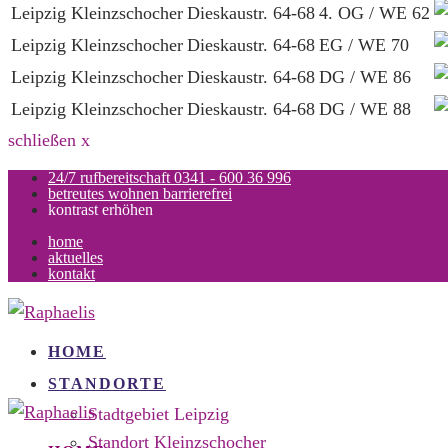
Leipzig Kleinzschocher
Dieskaustr. 64-68
4. OG / WE 62
Leipzig Kleinzschocher
Dieskaustr. 64-68
EG / WE 70
Leipzig Kleinzschocher
Dieskaustr. 64-68
DG / WE 86
Leipzig Kleinzschocher
Dieskaustr. 64-68
DG / WE 88
schließen x
24/7 rufbereitschaft
0341 - 600 36 996
betreutes wohnen
barrierefrei
kontrast
erhöhen
home
aktuelles
kontakt
HOME
STANDORTE
Stadtgebiet Leipzig
Standort Kleinzschocher